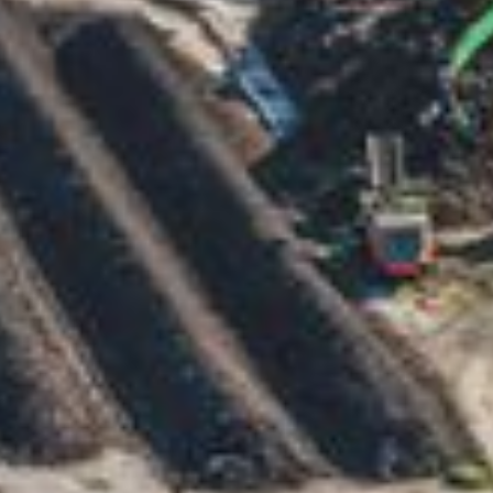
enziell (1)
enzielle Cookies ermöglichen grundlegende Funktionen und sin
 die einwandfreie Funktion der Website erforderlich.
Cookie-Informationen anzeigen
terne Medien (1)
alte von Videoplattformen und Social-Media-Plattformen werde
ndardmäßig blockiert. Wenn Cookies von externen Medien
eptiert werden, bedarf der Zugriff auf diese Inhalte keiner
uellen Einwilligung mehr.
Cookie-Informationen anzeigen
Datenschutzhinweise
Impre