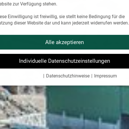
bsite zur Verfügung stehen.
ese Einwilligung ist freiwillig, sie stellt keine Bedingung für die
tzung dieser Website dar und kann jederzeit widerrufen werden.
okie Policy
Alle akzeptieren
Individuelle Datenschutzeinstellungen
Cookie-Details
Datenschutzhinweise
Impressum
Datenschutzeinstellungen
 Sie unter 16 Jahre alt sind und Ihre Zustimmung zu freiwillige
sten geben möchten, müssen Sie Ihre Erziehungsberechtigten 
ubnis bitten.
verwenden Cookies und andere Technologien auf unserer Websit
ge von ihnen sind essenziell, während andere uns helfen, diese
ite und Ihre Erfahrung zu verbessern.
Personenbezogene Date