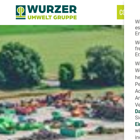
CONTAIN
Wi
es
Er
We
fr
Er
Wi
We
he
Pe
Ad
An
Ve
Da
Si
Ei
wi
in