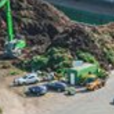
d
Externe Medien
n
ssum