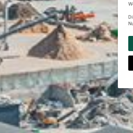
We
Di
Nu
Co
Wenn
Dien
Erla
Wir 
Eini
Webs