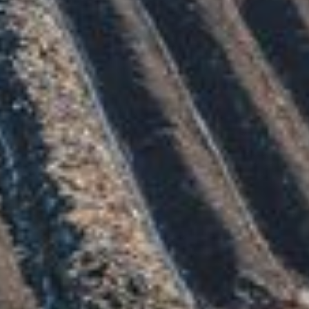
Ess
Ess
für
Ex
Inh
sta
akz
man