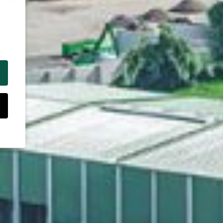
n
um
e.
n