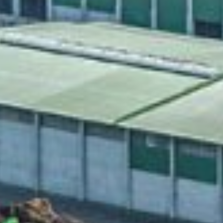
e
n
hen.
önnen
rück