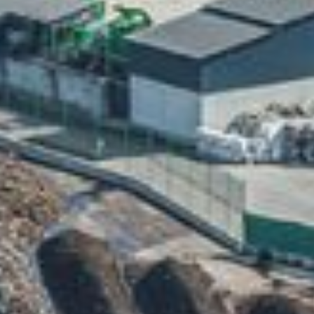
könn
Anze
Info
Dat
Bitt
mögl
Dies
Nutz
Hier
Ihre
Info
aus
Date