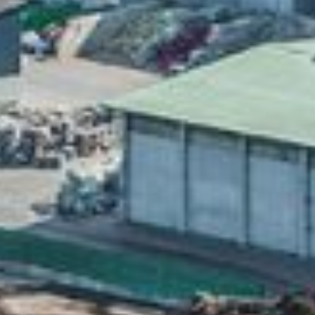
en verarbeitet werden (z. B. IP-Adressen), z. B. für personalisiert
igen und Inhalte oder Anzeigen- und Inhaltsmessung.
Weitere
rmationen über die Verwendung Ihrer Daten finden Sie in unsere
enschutzhinweisen.
e beachten Sie, dass aufgrund individueller Einstellungen
icherweise nicht alle Funktionen der Website zur Verfügung ste
e Einwilligung ist freiwillig, sie stellt keine Bedingung für die
ung dieser Website dar und kann jederzeit widerrufen werden.
 finden Sie eine Übersicht über alle verwendeten Cookies. Sie k
 Einwilligung zu ganzen Kategorien geben oder sich weitere
rmationen anzeigen lassen und so nur bestimmte Cookies
wählen.
Alle akzeptieren
Zu
Speichern
nschutzeinstellungen