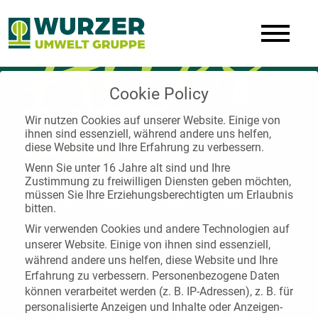
Alles
Cookie Policy
FÜR DIE UMWELT
Wir nutzen Cookies auf unserer Website. Einige von
ihnen sind essenziell, während andere uns helfen,
UMWELTDIENST
diese Website und Ihre Erfahrung zu verbessern.
Wenn Sie unter 16 Jahre alt sind und Ihre
Zustimmung zu freiwilligen Diensten geben möchten,
müssen Sie Ihre Erziehungsberechtigten um Erlaubnis
Nach immer mehr werdenden Tätigkeiten im
bitten.
Bereich Landschaftspflege wurden diese
Wir verwenden Cookies und andere Technologien auf
Aktivitäten im Jahre 2000 in der eigenständigen
unserer Website. Einige von ihnen sind essenziell,
Wurzer Umweltdienst GmbH gebündelt. Die
während andere uns helfen, diese Website und Ihre
Erfahrung zu verbessern.
Personenbezogene Daten
Wurzer Umweltdienst GmbH gehört zu den
können verarbeitet werden (z. B. IP-Adressen), z. B. für
leistungsstärksten und vielfältigsten
personalisierte Anzeigen und Inhalte oder Anzeigen-
Dienstleistungen in der Landschafts- und