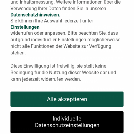
und Inhaltsmessung.
Weitere Informationen über die
Gewässerpflege und ist weit über die Grenzen
Verwendung Ihrer Daten finden Sie in unseren
der Region hinaus bekannt.
Datenschutzhinweisen.
Sie können Ihre Auswahl jederzeit unter
Der Fuhrpark der Wurzer Umweltdienst GmbH
Einstellungen
widerrufen oder anpassen.
Bitte beachten Sie, dass
umfasst mehr als 300 Fahrzeuge, angefangen
aufgrund individueller Einstellungen möglicherweise
vom Unimog mit Spezialanbauten über Forst-
nicht alle Funktionen der Website zur Verfügung
und Gewässerpflegemaschinen (z. B. Mäh- bzw.
stehen.
Baggerbooten) bis hin zu Sonderkehrmaschinen
z. B. für die Ölspurbeseitigung auf
Diese Einwilligung ist freiwillig, sie stellt keine
Bedingung für die Nutzung dieser Website dar und
Verkehrsflächen. Die Wurzer Umweltdienst
kann jederzeit widerrufen werden.
GmbH löst dabei mit ihrem Team aus
Spezialisten selbst die kniffligsten Aufgaben und
Cookie Policy
steht im Bereich Ölspurbeseitigung sogar 24 h
Alle akzeptieren
am Tag zur Verfügung.
Individuelle
Datenschutzeinstellungen
ANFRAGEN UMWELTDIENST: