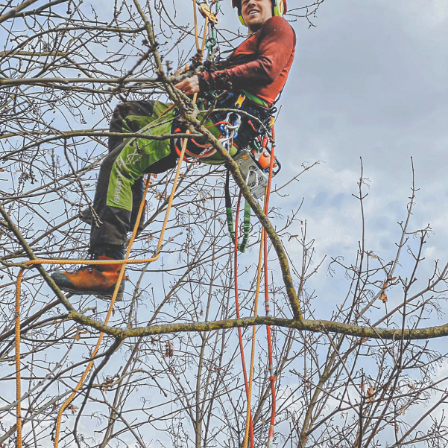
Inhalte von Videoplattformen und Social-Media-
Plattformen werden standardmäßig blockiert. Wenn
Cookies von externen Medien akzeptiert werden, bedarf
der Zugriff auf diese Inhalte keiner manuellen
Einwilligung mehr.
Cookie-Informationen anzeigen
Datenschutzhinweise
Impressum