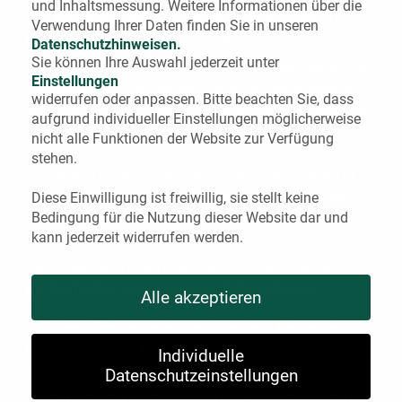
und Inhaltsmessung.
Weitere Informationen über die
Am Mittwoch, den 06. Oktober, waren wir zu
Verwendung Ihrer Daten finden Sie in unseren
Besuch an der Franz-Liszt-Mittelschule in
Datenschutzhinweisen.
Sie können Ihre Auswahl jederzeit unter
Waldkraiburg. Herr Alexander Ruß, der Rektor der
Einstellungen
Schule, nahm mit seinen zwei Schülersprechern
widerrufen oder anpassen.
Bitte beachten Sie, dass
seine drei neuen Gelben Tonnen, gespendet von
aufgrund individueller Einstellungen möglicherweise
der Wurzer Logistik GmbH, in Empfang.
nicht alle Funktionen der Website zur Verfügung
stehen.
Es freut uns sehr, dass das Thema Entsorgung
und Recycling auch an Schulen ein präsentes
Diese Einwilligung ist freiwillig, sie stellt keine
Bedingung für die Nutzung dieser Website dar und
Thema ist. Die Gelben Tonnen sollen in jedem
kann jederzeit widerrufen werden.
Stockwerk platziert werden und bilden eine
nachhaltige und umweltfreundliche Alternative
Cookie Policy
für die bisher verwendeten Gelben Säcke.
Alle akzeptieren
Auf dem Bild von links nach rechts: Alexander
Ruß (Rektor der Franz-Liszt-Mittelschule), Daniel
Individuelle
Hausner (Geschäftsführer der Wurzer Logistik
Datenschutzeinstellungen
GmbH), Cemil Dumlupinar und Semich Memim