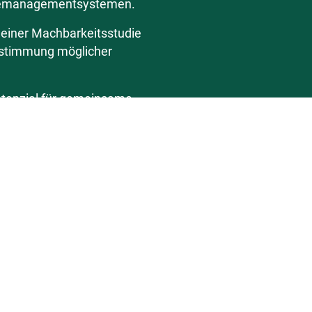
rgiemanagementsystemen.
einer Machbarkeitsstudie
bstimmung möglicher
Potenzial für gemeinsame
d freuen uns auf die