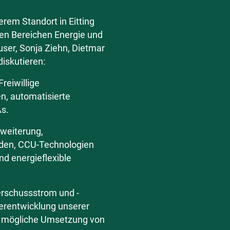
em Standort in Eitting
den Bereichen Energie und
user, Sonja Ziehn, Dietmar
iskutieren:
Freiwillige
n, automatisierte
As.
weiterung,
Laden, CCU-Technologien
nd energieflexible
rschussstrom und -
erentwicklung unserer
e mögliche Umsetzung von