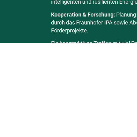
intelligenten und resilienten Ene
Kooperation & Forschung:
Planung 
durch das Fraunhofer IPA sowie A
Förderprojekte.
Ein konstruktives Treffen mit viel 
Projekte.
Wir bedanken uns für den Besuch un
nächsten Schritte!